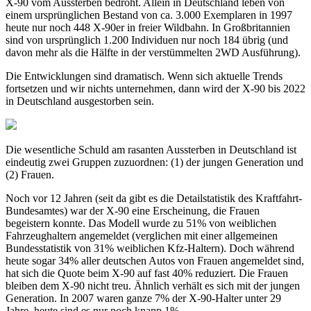
X-90 vom Aussterben bedroht. Allein in Deutschland leben von
einem ursprünglichen Bestand von ca. 3.000 Exemplaren in 1997
heute nur noch 448 X-90er in freier Wildbahn. In Großbritannien
sind von ursprünglich 1.200 Individuen nur noch 184 übrig (und
davon mehr als die Hälfte in der verstümmelten 2WD Ausführung).
Die Entwicklungen sind dramatisch. Wenn sich aktuelle Trends
fortsetzen und wir nichts unternehmen, dann wird der X-90 bis 2022
in Deutschland ausgestorben sein.
Die wesentliche Schuld am rasanten Aussterben in Deutschland ist
eindeutig zwei Gruppen zuzuordnen: (1) der jungen Generation und
(2) Frauen.
Noch vor 12 Jahren (seit da gibt es die Detailstatistik des Kraftfahrt-
Bundesamtes) war der X-90 eine Erscheinung, die Frauen
begeistern konnte. Das Modell wurde zu 51% von weiblichen
Fahrzeughaltern angemeldet (verglichen mit einer allgemeinen
Bundesstatistik von 31% weiblichen Kfz-Haltern). Doch während
heute sogar 34% aller deutschen Autos von Frauen angemeldet sind,
hat sich die Quote beim X-90 auf fast 40% reduziert. Die Frauen
bleiben dem X-90 nicht treu. Ähnlich verhält es sich mit der jungen
Generation. In 2007 waren ganze 7% der X-90-Halter unter 29
Jahre, heute sind es nur noch knapp 1%.