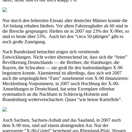
Nur durch den beherzten Einsatz alter deutscher Männer konnte die
Art bislang erhalten bleiben. Vor allem Fahrzeughalter ab 60 sind in
die Bresche gesprungen: Hielten sie in 2007 nur 23% der X-90er, so
sind es heute über 53%. Auch bei den “circa 50-jährigen” gibt es
noch große Zuneigung.
Nach Bundesland betrachtet zeigen sich verstörende
Entwicklungen. Nicht weiter überraschend ist, dass sich die “feine”
Bevölkerung Deutschlands — die Berliner, die Hamburger, die
Bayern, die Schwaben — nie groß für den bodenständigen X-90
begeistern konnte. Alarmierend ist allerdings, dass sich seit 2007
auch die ursprünglichen “Fans” zunehmend vom X-90 distanzieren:
Mecklenburg-Vorpommern, in 2007 noch Hochburg der X-90-
Anmeldungen in Deutschland, hat seine Exemplare offenbar
systematisch an die Nachbarn in Schleswig-Holstein und
Brandenburg weiterverschachert. Quasi “wie heisse Kartoffeln”.
Auch Sachsen, Sachsen-Anhalt und das Saarland, in 2007 noch
dem X-90 treu, sind auf einem absteigenden Ast. Nur der
sogenannte “X-90-Gürtel” bestehend aus Rheinland-Pfalz, Hessen