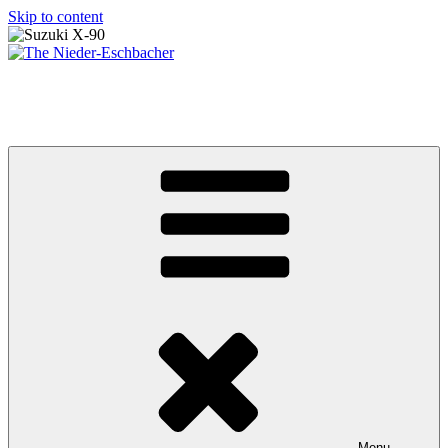
Skip to content
The Nieder-Eschbacher
To coldly go where no Hessian has gone before (with an X-90)
Menu